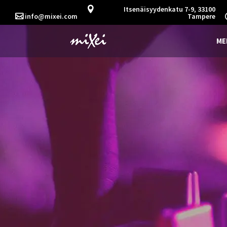
Itsenäisyydenkatu 7-9, 33100
ofni
exim@
moc.i
Tampere
ME