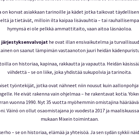
lla on korvat asiakkaan tarinoille ja kädet jotka taikovat täydellise
ltä ja tietävät, milloin ilta kaipaa lisävauhtia – tai rauhallisem
hymynsä ei ole pelkkä ammattitaito, vaan aitoa läsnäoloa.
t
järjestyksenvalvojat
he ovat illan ensivaikutelma ja turvallisuu
lainen on saanut lämpimän vastaanoton juuri heidän kädenpurist
toilla on historiaa, kapinaa, rakkautta ja vapautta. Heidän käsissää
viihdettä – se on liike, joka yhdistää sukupolvia ja tarinoita.
aiset työntekijät, jotka ovat nähneet niin nousut kuin aallonpohj
ngelle. He eivät rakenna vain ohjelmaa – he rakentavat kotia. Yöke
ran vuonna 1990. Nyt 35 vuotta myöhemmin omistajina häärääv
oni. Väinö on ollut osaomistajana jo vuodesta 2017 ja maaliskuussa 
mukaan Mixein toimintaan.
kerho – se on historiaa, elämää ja yhteisöä. Ja sen sydän sykkii nä