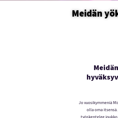
Meidän yö
Meidän
hyväksyv
Jo vuosikymmeniä Mixe
olla oma itsensä.
työskentelee joukko 