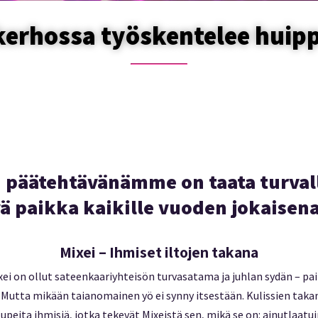
kerhossa työskentelee huip
 päätehtävänämme on taata turvall
ä paikka kaikille vuoden jokaisena
Mixei – Ihmiset iltojen takana
i on ollut sateenkaariyhteisön turvasatama ja juhlan sydän – paik
 Mutta mikään taianomainen yö ei synny itsestään. Kulissien takan
upeita ihmisiä, jotka tekevät Mixeistä sen, mikä se on: ainutlaatui