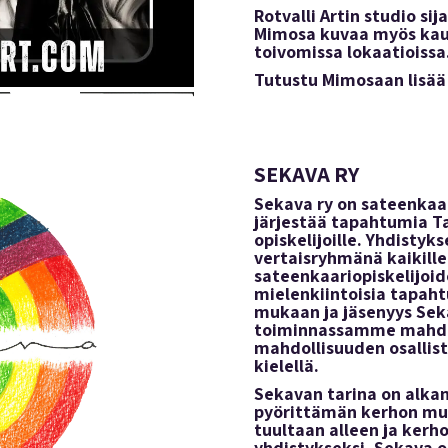
Rotvalli Artin studio s
Mimosa kuvaa myös kaup
toivomissa lokaatioissa
Tutustu Mimosaan lisää 
SEKAVA RY
Sekava ry on sateenkaa
järjestää tapahtumia 
opiskelijoille. Yhdistyk
vertaisryhmänä kaikille 
sateenkaariopiskelijoid
mielenkiintoisia tapa
mukaan ja jäsenyys Sek
toiminnassamme mahdol
mahdollisuuden osallis
kielellä.
Sekavan tarina on alka
pyörittämän kerhon muo
tuultaan alleen ja kerho 
yhdistykseksi. Sekava o