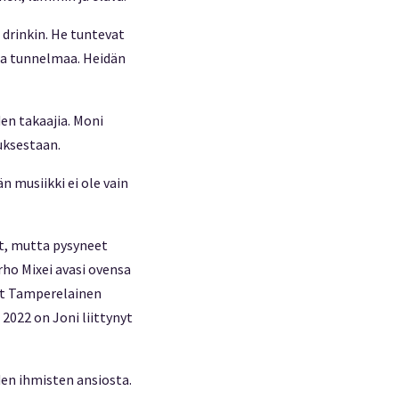
n drinkin. He tuntevat
paa tunnelmaa. Heidän
den takaajia. Moni
uksestaan.
n musiikki ei ole vain
at, mutta pysyneet
rho Mixei avasi ovensa
ät Tamperelainen
2022 on Joni liittynyt
iden ihmisten ansiosta.