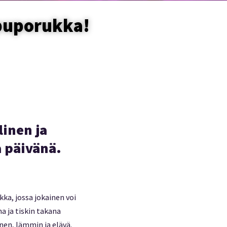
puporukka!
inen ja
 päivänä.
ka, jossa jokainen voi
a ja tiskin takana
nen, lämmin ja elävä.