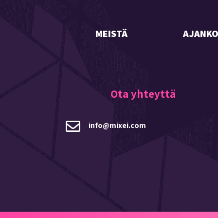
MEISTÄ
AJANKO
Ota yhteyttä

ofni
exim@
moc.i