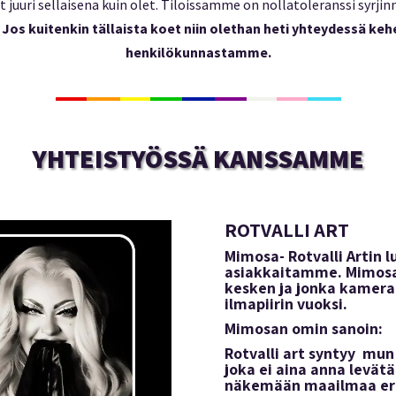
t juuri sellaisena kuin olet. Tiloissamme on nollatoleranssi syrjinn
.
Jos kuitenkin tällaista koet niin olethan heti yhteydessä ke
henkilökunnastamme.
YHTEISTYÖSSÄ KANSSAMME
ROTVALLI ART
Mimosa- Rotvalli Artin
asiakkaitamme. Mimosa o
kesken ja jonka kamera
ilmapiirin vuoksi.
Mimosan omin sanoin:
R
otvalli art syntyy mun 
joka ei aina anna levät
näkemään maailmaa eri 