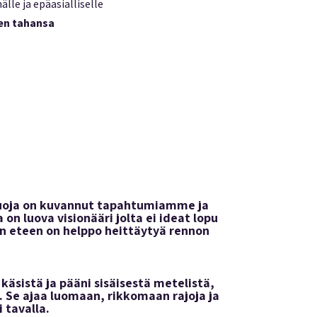
älle ja epäasialliselle
hen tahansa
 luoja on kuvannut tapahtumiamme ja
n luova visionääri jolta ei ideat lopu
n eteen on helppo heittäytyä rennon
käsistä ja pääni sisäisestä metelistä,
ä. Se ajaa luomaan, rikkomaan rajoja ja
tavalla.